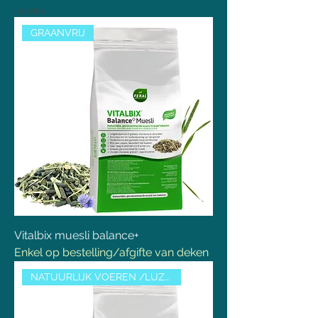
incl.Btw
GRAANVRIJ
Vitalbix muesli balance+
Enkel op bestelling/afgifte van deken
NATUURLIJK VOEREN /LUZERNEVRIJ