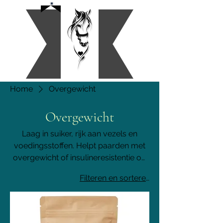
Home
Overgewicht
Overgewicht
Laag in suiker, rijk aan vezels en
voedingsstoffen. Helpt paarden met
overgewicht of insulineresistentie op
een gezonde manier af te vallen
Filteren en sorteren
zonder tekorten.