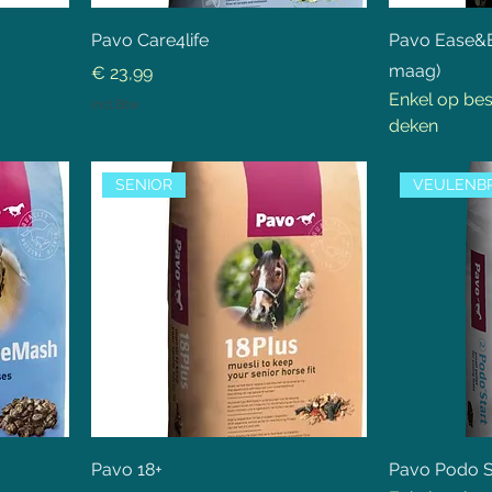
Pavo Care4life
Pavo Ease&E
maag)
Prijs
€ 23,99
Enkel op bes
incl.Btw
deken
SENIOR
VEULENB
Pavo 18+
Pavo Podo S