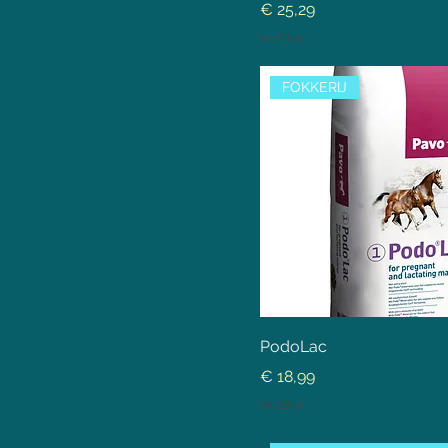
Prijs
€ 25,29
incl.Btw
FOKKERIJ
PodoLac
Prijs
€ 18,99
incl.Btw