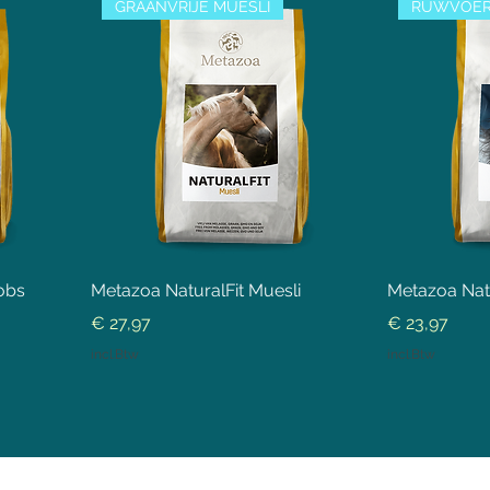
GRAANVRIJE MUESLI
RUWVOER
obs
Metazoa NaturalFit Muesli
Metazoa Natu
Prijs
Prijs
€ 27,97
€ 23,97
incl.Btw
incl.Btw