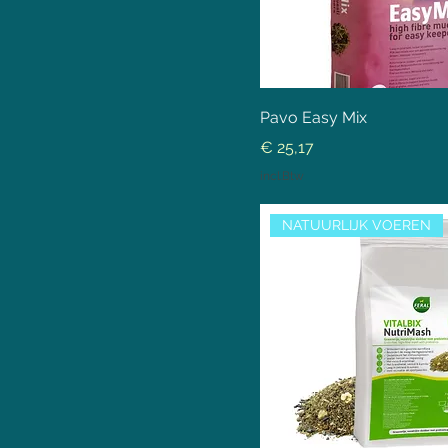
Pavo Easy Mix
Prijs
€ 25,17
incl.Btw
NATUURLIJK VOEREN