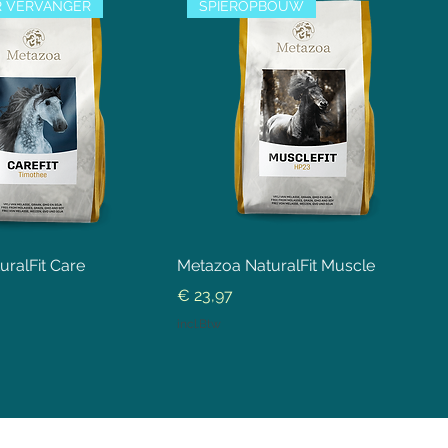
 VERVANGER
SPIEROPBOUW
ralFit Care
Metazoa NaturalFit Muscle
Prijs
€ 23,97
incl.Btw