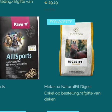
telling/afgifte van
Prijs
€ 29,19
incl.Btw
ESPARCETTE
rts
Metazoa NaturalFit Digest
Enkel op bestelling/afgifte van
deken