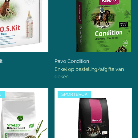
it
Pavo Condition
Enkel op bestelling/afgifte van
deken
J
SPORTBROK