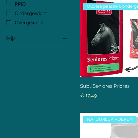
PPID
Ondergewicht
Overgewicht
Prijs
€ 13
€ 150
Subli Seniores Priores
Prijs
€ 17,49
incl.Btw
NATUURLIJK VOEREN