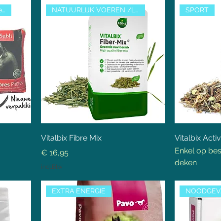
Oudere paarden/ondergewicht
NATUURLIJK VOEREN /LUZERNEVRIJ
SPORT
Vitalbix Fibre Mix
Vitalbix Activ
Enkel op bes
Prijs
€ 16,95
deken
incl.Btw
EXTRA ENERGIE
NOODGEV