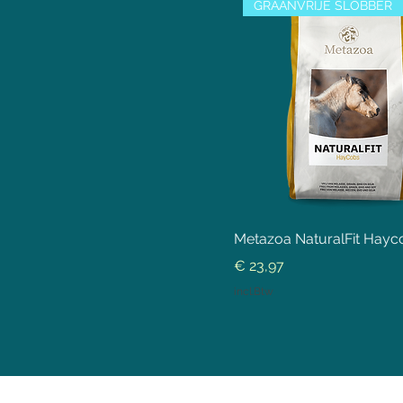
GRAANVRIJE SLOBBER
Metazoa NaturalFit Hayc
Prijs
€ 23,97
incl.Btw