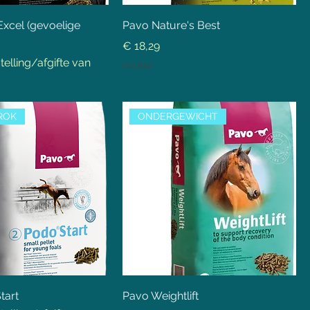
xcel (gevoelige
Pavo Nature's Best
Prijs
€ 18,29
telling/afgifte van
incl.Btw
ROK
ONDERGEWICHT
tart
Pavo Weightlift