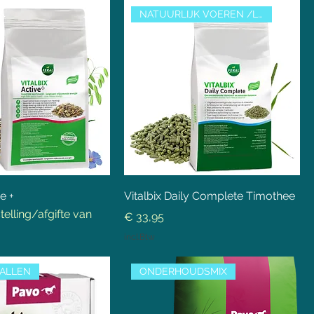
NATUURLIJK VOEREN /LUZERNEVRIJ
e +
Vitalbix Daily Complete Timothee
telling/afgifte van
Prijs
€ 33,95
incl.Btw
ALLEN
ONDERHOUDSMIX