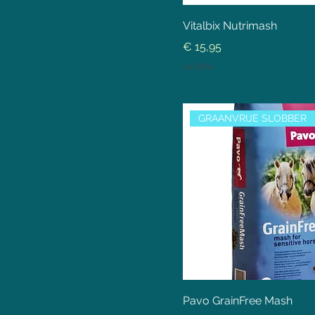
Vitalbix Nutrimash
Prijs
€ 15,95
incl.Btw
GRAANVRIJE SLOBBER
Pavo GrainFree Mash