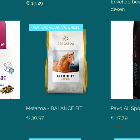
Enkel op bes
Prijs
€ 19,29
deken
incl.Btw
NATUURLIJK VOEREN
Metazoa - BALANCE FIT
Pavo All Spo
Prijs
Prijs
€ 30,97
€ 17,79
incl.Btw
incl.Btw