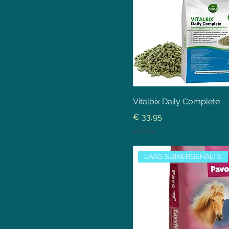
Vitalbix Daily Complete
Prijs
€ 33,95
incl.Btw
LAAG SUIKERGEHALTE