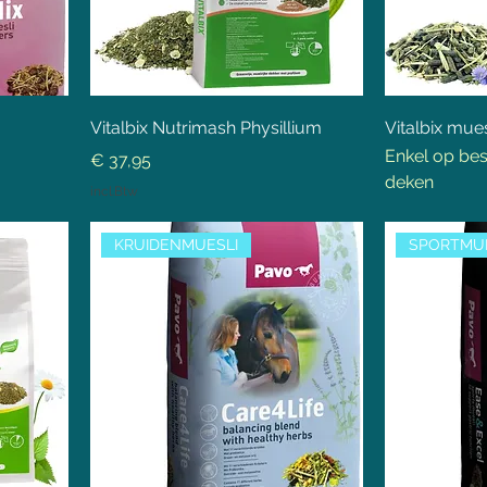
Vitalbix Nutrimash Physillium
Vitalbix mue
Enkel op bes
Prijs
€ 37,95
deken
incl.Btw
KRUIDENMUESLI
SPORTMU