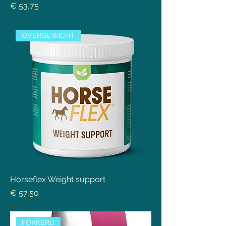
Prijs
€ 53,75
incl.Btw
OVERGEWICHT
Horseflex Weight support
Prijs
€ 57,50
incl.Btw
FOKKERIJ