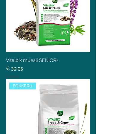
Vitalbix muesli SENIOR+
Prijs
€ 39,95
incl.Btw
FOKKERIJ