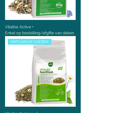
Vitalbix Active +
Enkel op bestelling/afgifte van deken
NATUURLIJK VOEREN